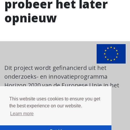
probeer het later
opnieuw
Dit project wordt gefinancierd uit het
onderzoeks- en innovatieprogramma
Horizon 2020 van de Europese Unie in het
kader van subsidieovereenkomst nr.
This website uses cookies to ensure you get
817617. Meer informatie vindt u op
the best experience on our website.
https://ec.europa.eu
Learn more
Cookie beleid
en
Privacybeleid